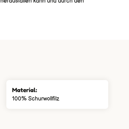
 herausfallen kann und durch den
Material:
100% Schurwollfilz