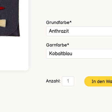
Pflichtfeld
Grundfarbe
*
Pflichtfeld
Garnfarbe
*
Anzahl: