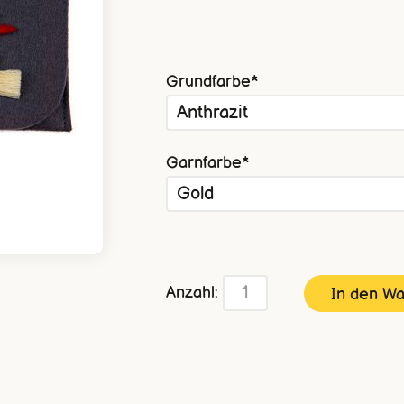
Pflichtfeld
Grundfarbe
*
Pflichtfeld
Garnfarbe
*
Anzahl: