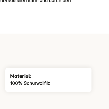
 herausfallen kann und durch den
Material:
100% Schurwollfilz