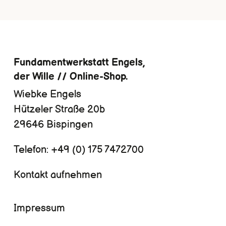
Fundamentwerkstatt Engels,
der Wille // Online-Shop.
Wiebke Engels
Hützeler Straße 20b
29646 Bispingen
Telefon:
+49 (0) 175 7472700
Kontakt aufnehmen
Navigation
Impressum
überspringen